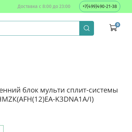
Доставка с 8:00 до 23:00
+7(499)490-21-38
0
енний блок мульти сплит-системы
HMZК(AFH(12)EA-K3DNA1A/I)