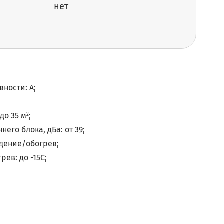
нет
ности: A;
до 35 м
;
2
его блока, дБа: от 39;
дение/обогрев;
ев: до -15С;