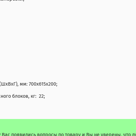
(ШxВxГ), мм:
700х615х200
;
ого блоков, кг: 22;
у Вас появились вопросы по товару и Вы не уверены, что 