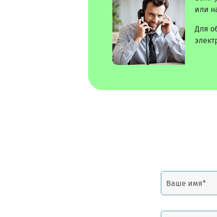
или н
Для о
элект