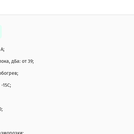
A;
ка, дБа: от 39;
обогрев;
-15С;
0;
азморозки;