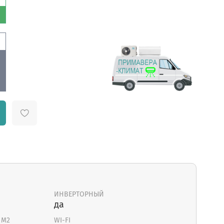
ИНВЕРТОРНЫЙ
да
 М2
WI-FI