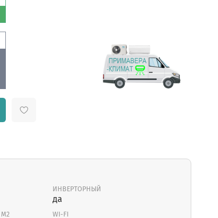
ИНВЕРТОРНЫЙ
да
 М2
WI-FI