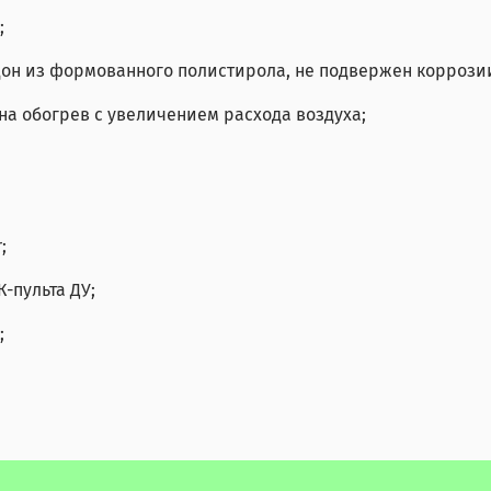
;
н из формованного полистирола, не подвержен коррози
а обогрев с увеличением расхода воздуха;
;
-пульта ДУ;
;