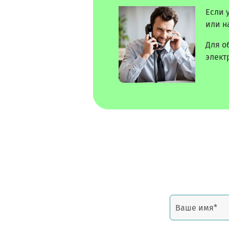
Если 
или н
Для о
элект