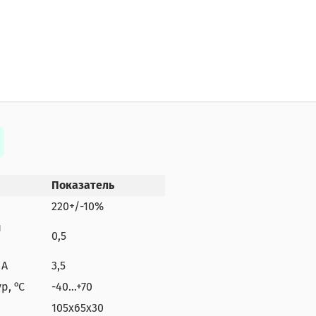
Показатель
220+/-10%
я
0,5
 А
3,5
р, ᵒС
-40…+70
105х65х30