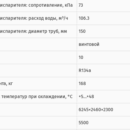
испарителя: сопротивление, кПа
73
спарителя: расход воды, м³/ч
106.3
испарителя: диаметр труб, мм
150
винтовой
10
R134a
та, кг
168
 температур при охлаждении, °C
+5...+48
6245×2460×2300
5500