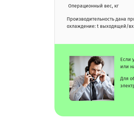
Операционный вес, кг
Производительность дана пр
охлаждение: t выходящей/вход
Если 
или н
Для о
элект