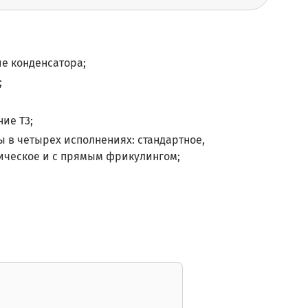
е конденсатора;
;
ие Т3;
 в четырех исполнениях: стандартное,
пическое и с прямым фрикулингом;