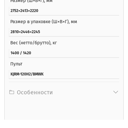
Размер (Ш×В×Г), мм
2752×2413×2220
Размер в упаковке (Ш×В×Г), мм
2810×2446×2245
Вес (нетто/брутто), кг
1400 / 1420
Пульт
KJRM-120H2/BMWK
Особенности