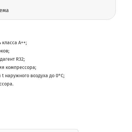
тема
класса А++;
ков;
агент R32;
я компрессора;
 t наружного воздуха до 0°C;
ссора.