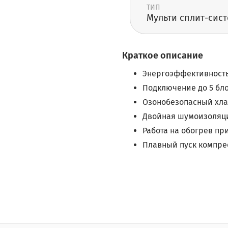
ТИП
Мульти сплит-cис
Краткое описание
Энергоэффективность 
Подключение до 5 бло
Озонобезопасный хлад
Двойная шумоизоляци
Работа на обогрев при
Плавный пуск компре