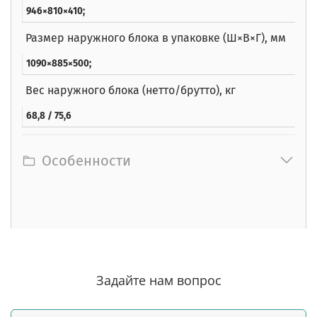
946×810×410;
Размер наружного блока в упаковке (Ш×В×Г), мм
1090×885×500;
Вес наружного блока (нетто/брутто), кг
68,8 / 75,6
Особенности
Задайте нам вопрос