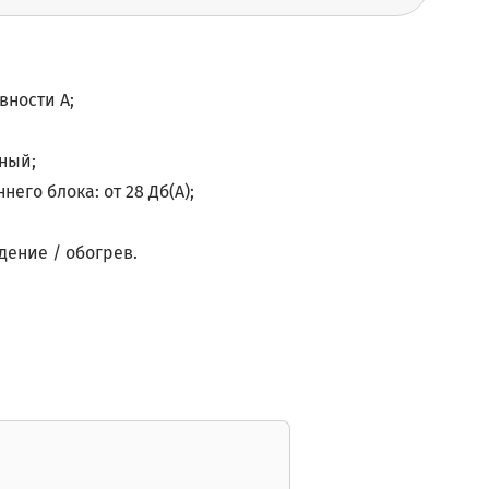
вности А;
нный;
его блока: от 28 Дб(А);
ение / обогрев.