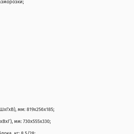
азморозки;
хГхВ), мм: 819х256х185;
ВхГ), мм: 730х555х330;
ока, кг: 8,5/28;