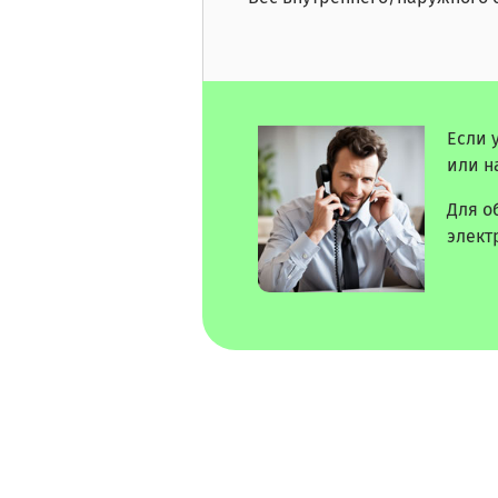
Если 
или н
Для о
элект