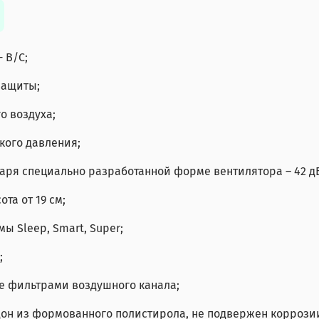
 B/C;
защиты;
о воздуха;
кого давления;
ря специально разработанной форме вентилятора – 42 дБ
та от 19 см;
мы Sleep, Smart, Super;
;
те фильтрами воздушного канала;
н из формованного полистирола, не подвержен коррози