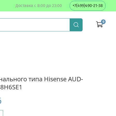
Доставка с 8:00 до 23:00
+7(499)490-21-38
0
нального типа Hisense AUD-
8H6SE1
б