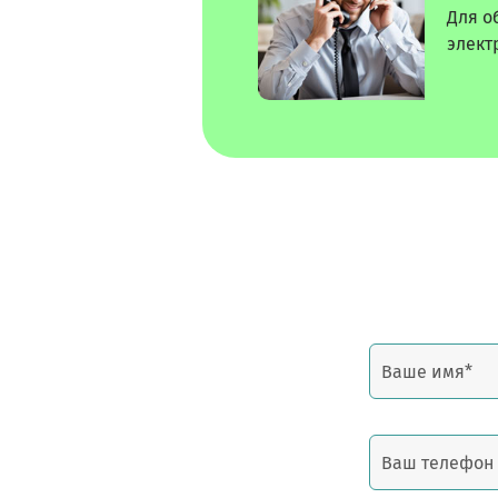
Для о
элект