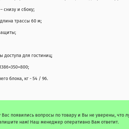
 снизу и сбоку;
 длина трассы 60 м;
защиты;
 доступа для гостиниц;
 1386×350×800;
о блока, кг - 54 / 96.
у Вас появились вопросы по товару и Вы не уверены, что 
апишите нам! Наш менеджер оперативно Вам ответит.