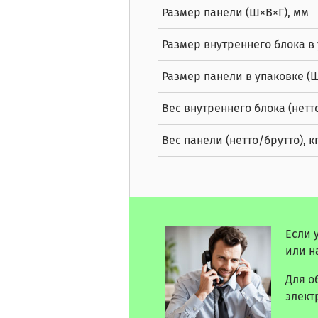
Размер панели (Ш×В×Г), мм
Размер внутреннего блока в 
Размер панели в упаковке (Ш
Вес внутреннего блока (нетто
Вес панели (нетто/брутто), к
Если 
или н
Для о
элект