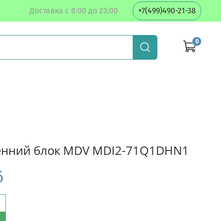
Доставка с 8:00 до 23:00
+7(499)490-21-38
0
енний блок MDV MDI2-71Q1DHN1
б