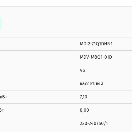
MDI2-71Q1DHN1
MDV-MBQ1-01D
V6
кассетный
кВт
7,10
Вт
8,00
220-240/50/1