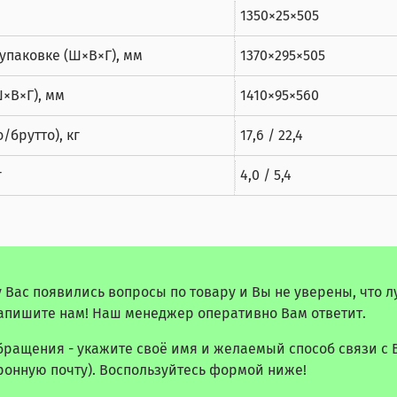
1350×25×505
упаковке (Ш×В×Г), мм
1370×295×505
×В×Г), мм
1410×95×560
/брутто), кг
17,6 / 22,4
г
4,0 / 5,4
у Вас появились вопросы по товару и Вы не уверены, что 
апишите нам! Наш менеджер оперативно Вам ответит.
бращения - укажите своё имя и желаемый способ связи с 
ронную почту). Воспользуйтесь формой ниже!