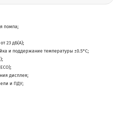
я помпа;
т 23 дБ(А);
йка и поддержание температуры ±0.5°С;
);
ECO);
ния дисплея;
ели и ПДУ;