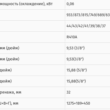
мощность (охлаждение), кВт
0,06
933/873/815/749/689/63
44/43/42/41/39/38/37
R410A
 мм (дюйм)
9,53 (3/8")
 мм (дюйм)
9,53(3/8")
(дюйм)
15,88 (5/8")
(дюйм)
15,88(5/8")
ренажа, мм
32
Ш×В×Г), мм
1275×189×450