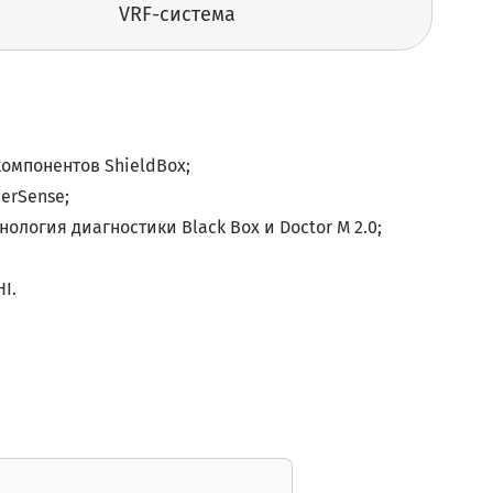
VRF-система
омпонентов ShieldBox;
erSense;
ология диагностики Black Box и Doctor M 2.0;
I.