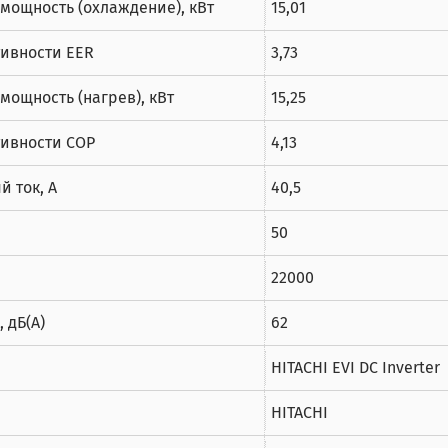
мощность (охлаждение), кВт
15,01
ивности EER
3,73
ощность (нагрев), кВт
15,25
ивности COP
4,13
 ток, А
40,5
50
22000
 дБ(А)
62
HITACHI EVI DC Inverter
HITACHI