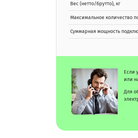
Вес (нетто/брутто), кг
Максимальное количество п
Суммарная мощность подклю
Если 
или н
Для о
элект