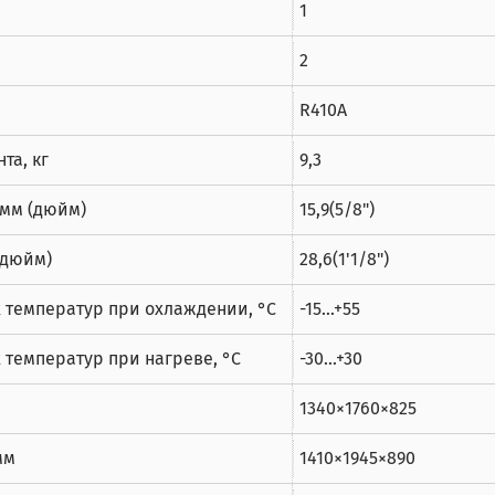
1
2
R410A
та, кг
9,3
 мм (дюйм)
15,9(5/8")
(дюйм)
28,6(1'1/8")
 температур при охлаждении, °C
-15...+55
температур при нагреве, °C
-30...+30
1340×1760×825
мм
1410×1945×890