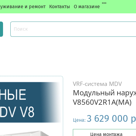
уживание и ремонт
Контакты
О магазине
VRF-система MDV
Модульный наруж
V8560V2R1A(MA)
3 629 000 
Цена:
Цена монтажа