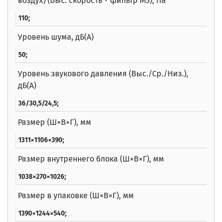
воздух) (Выс. скорость + фильтр M5), Па
110;
Уровень шума, дБ(A)
50;
Уровень звукового давления (Выс./Ср./Низ.),
дБ(A)
36/30,5/24,5;
Размер (Ш×В×Г), мм
1311×1106×390;
Размер внутреннего блока (Ш×В×Г), мм
1038×270×1026;
Размер в упаковке (Ш×В×Г), мм
1390×1244×540;