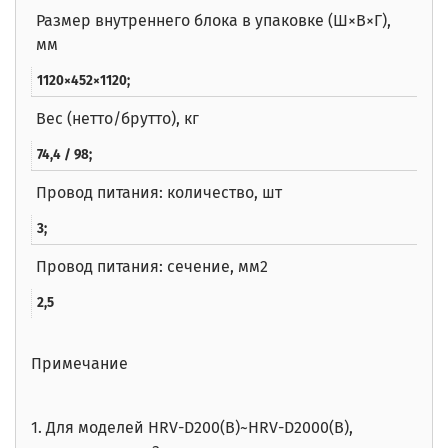
Размер внутреннего блока в упаковке (Ш×В×Г),
мм
1120×452×1120;
Вес (нетто/брутто), кг
74,4 / 98;
Провод питания: количество, шт
3;
Провод питания: сечение, мм2
2,5
Примечание
1. Для моделей HRV-D200(B)~HRV-D2000(B),