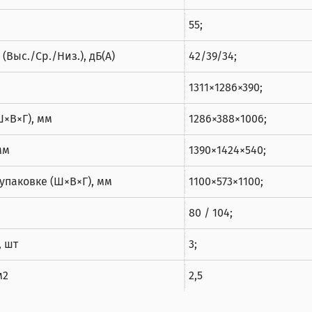
55;
Выс./Ср./Низ.), дБ(A)
42/39/34;
1311×1286×390;
Ш×В×Г), мм
1286×388×1006;
мм
1390×1424×540;
упаковке (Ш×В×Г), мм
1100×573×1100;
80 / 104;
, шт
3;
м2
2,5