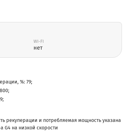
WI-FI
нет
рации, %: 79;
800;
9;
ь рекуперации и потребляемая мощность указана
а G4 на низкой скорости