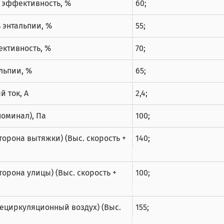
 эффективность, %
60;
 энтальпии, %
55;
ективность, %
70;
льпии, %
65;
 ток, А
2,4;
номинал), Па
100;
торона вытяжки) (Выс. скорость +
140;
торона улицы) (Выс. скорость +
100;
рециркуляционный воздух) (Выс.
155;