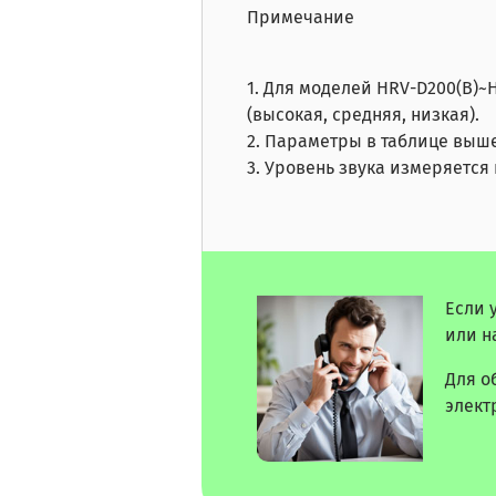
Примечание
1. Для моделей HRV-D200(B)~
(высокая, средняя, ​​низкая).
2. Параметры в таблице выш
3. Уровень звука измеряется 
Если 
или н
Для о
элект