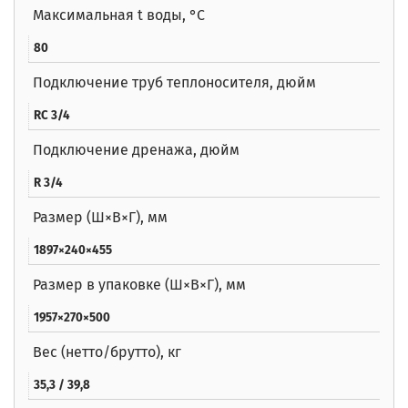
Максимальная t воды, °C
80
Подключение труб теплоносителя, дюйм
RC 3/4
Подключение дренажа, дюйм
R 3/4
Размер (Ш×В×Г), мм
1897×240×455
Размер в упаковке (Ш×В×Г), мм
1957×270×500
Вес (нетто/брутто), кг
35,3 / 39,8