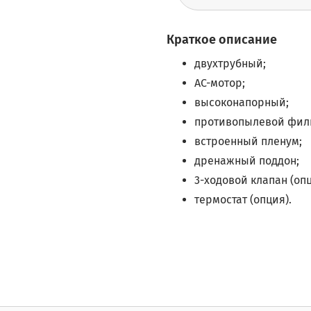
Краткое описание
двухтрубный;
AC-мотор;
высоконапорный;
противопылевой филь
встроенный пленум;
дренажный поддон;
3-ходовой клапан (опц
термостат (опция).