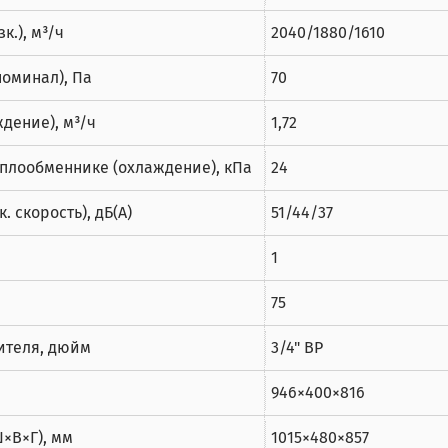
к.), м³/ч
2040/1880/1610
номинал), Па
70
дение), м³/ч
1,72
плообменнике (охлаждение), кПа
24
 скорость), дБ(А)
51/44/37
1
75
ителя, дюйм
3/4" BP
946×400×816
×В×Г), мм
1015×480×857