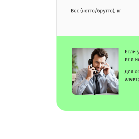
Вес (нетто/брутто), кг
Если 
или н
Для о
элект