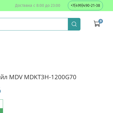
Доставка с 8:00 до 23:00
+7(499)490-21-38
0
ойл MDV MDKT3H-1200G70
б