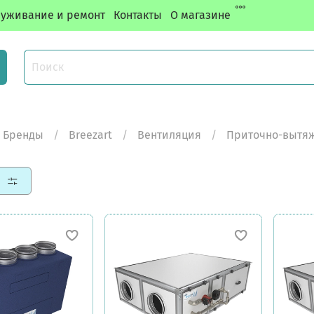
уживание и ремонт
Контакты
О магазине
Бренды
Breezart
Вентиляция
Приточно-вытяж
ы